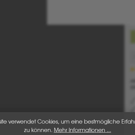
Pr
Ar
EA
ite verwendet Cookies, um eine bestmögliche Erfah
zu können.
Mehr Informationen ...