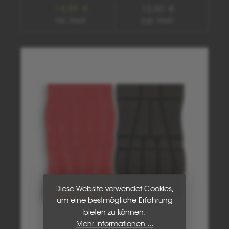
14,99 €
12,60 €
inkl. Mwst.
zzgl. Mwst.
Diese Website verwendet Cookies,
um eine bestmögliche Erfahrung
bieten zu können.
Mehr Informationen ...