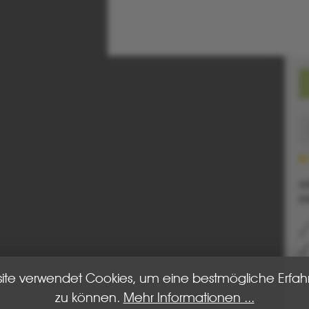
Pr
Ar
EA
ite verwendet Cookies, um eine bestmögliche Erfah
zu können.
Mehr Informationen ...