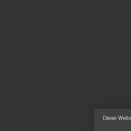
Diese Webs