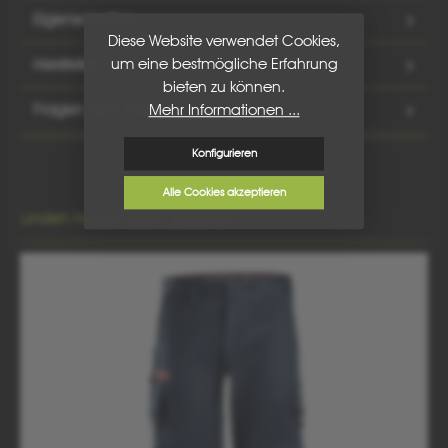
Eigenschaften
Diese Website verwendet Cookies,
um eine bestmögliche Erfahrung
Hersteller
bieten zu können.
Fragen zum Artikel
Mehr Informationen ...
Konfigurieren
Alle Cookies akzeptieren
Produktgalerie überspringen
Kunden haben auch gesehen