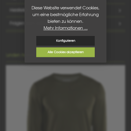
Diese Website verwendet Cookies,
Hersteller
um eine bestmögliche Erfahrung
bieten zu können.
Fragen zum Artikel
Mehr Informationen ...
Konfigurieren
Produktgalerie überspringen
Alle Cookies akzeptieren
Kunden haben auch gesehen