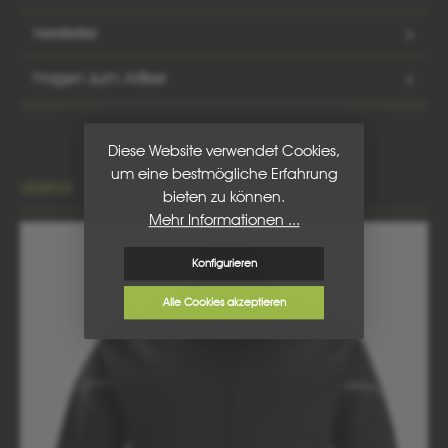
Hersteller
Fragen zum Artikel
Diese Website verwendet Cookies,
um eine bestmögliche Erfahrung
Produktgalerie überspringen
Zubehör
bieten zu können.
Mehr Informationen ...
Konfigurieren
Alle Cookies akzeptieren