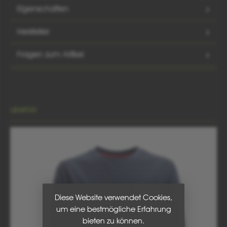
Eigenschaften
Hersteller
Fragen zum Artikel
Produktgalerie überspringen
Zubehör
Diese Website verwendet Cookies,
um eine bestmögliche Erfahrung
bieten zu können.