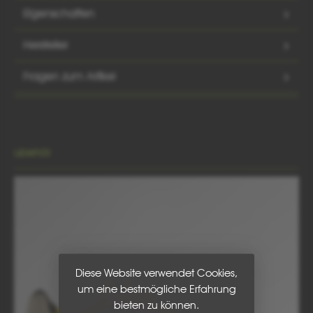
Eigenschaften
Hersteller
Fragen zum Artikel
Produktgalerie überspringen
Zubehör
Diese Website verwendet Cookies,
um eine bestmögliche Erfahrung
bieten zu können.