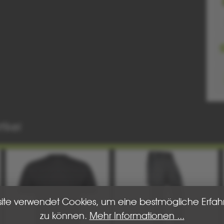
tikel
ite verwendet Cookies, um eine bestmögliche Erfah
zu können.
Mehr Informationen ...