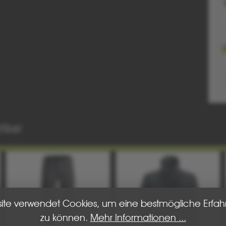
tikel
ite verwendet Cookies, um eine bestmögliche Erfah
zu können.
Mehr Informationen ...